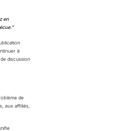
z en
vécue.
ublication
ntinuer à
 de discussion
problème de
 aux affiliés,
nifie