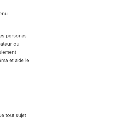
tenu
des personas
dateur ou
eulement
éma et aide le
 tout sujet