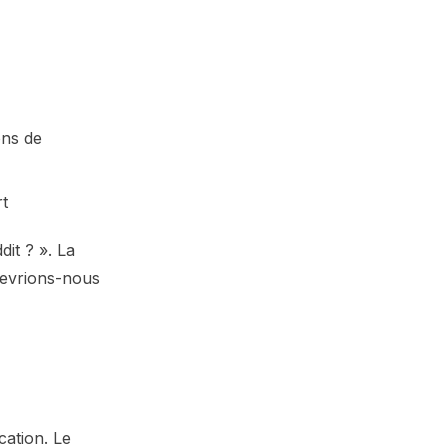
ons de
rt
it ? ». La
devrions-nous
ation. Le