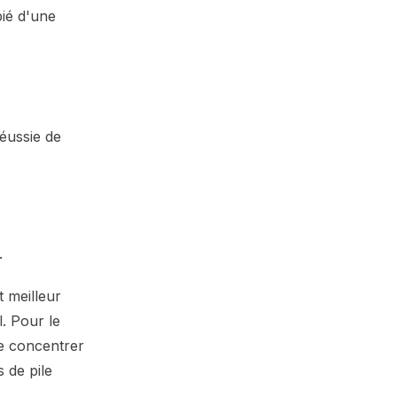
pié d'une
.
t meilleur
. Pour le
se concentrer
 de pile