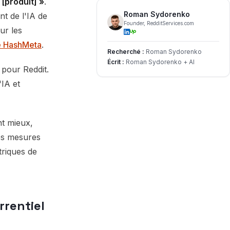
[produit] »
.
Roman Sydorenko
t de l'IA de
Founder, RedditServices.com
ur les
e HashMeta
.
Recherché :
Roman Sydorenko
Écrit :
Roman Sydorenko + AI
 pour Reddit.
'IA et
nt mieux,
des mesures
triques de
rrentiel