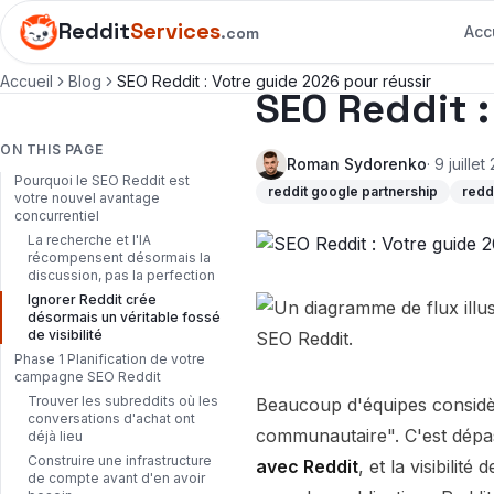
Reddit
Services
Acc
.com
Accueil
Blog
SEO Reddit : Votre guide 2026 pour réussir
SEO Reddit :
ON THIS PAGE
Roman Sydorenko
· 9 juille
Pourquoi le SEO Reddit est
reddit google partnership
reddi
votre nouvel avantage
concurrentiel
La recherche et l'IA
récompensent désormais la
discussion, pas la perfection
Ignorer Reddit crée
désormais un véritable fossé
de visibilité
Phase 1 Planification de votre
campagne SEO Reddit
Trouver les subreddits où les
Beaucoup d'équipes considè
conversations d'achat ont
communautaire". C'est dépa
déjà lieu
Construire une infrastructure
avec Reddit
, et la visibili
de compte avant d'en avoir