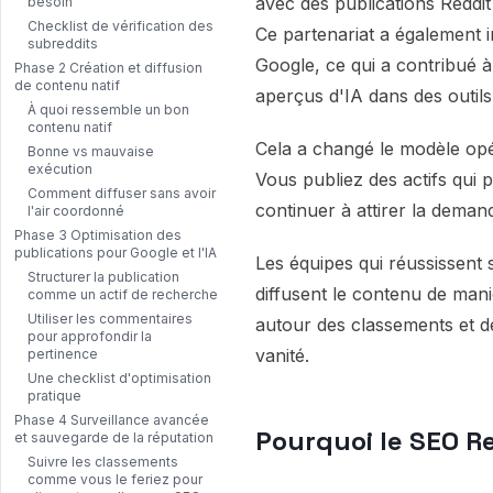
avec des publications Reddi
besoin
Checklist de vérification des
Ce partenariat a également i
subreddits
Google, ce qui a contribué à 
Phase 2 Création et diffusion
de contenu natif
aperçus d'IA dans des outil
À quoi ressemble un bon
contenu natif
Cela a changé le modèle opé
Bonne vs mauvaise
exécution
Vous publiez des actifs qui 
Comment diffuser sans avoir
continuer à attirer la demande
l'air coordonné
Phase 3 Optimisation des
publications pour Google et l'IA
Les équipes qui réussissent 
Structurer la publication
diffusent le contenu de man
comme un actif de recherche
Utiliser les commentaires
autour des classements et d
pour approfondir la
vanité.
pertinence
Une checklist d'optimisation
pratique
Phase 4 Surveillance avancée
Pourquoi le SEO R
et sauvegarde de la réputation
Suivre les classements
comme vous le feriez pour