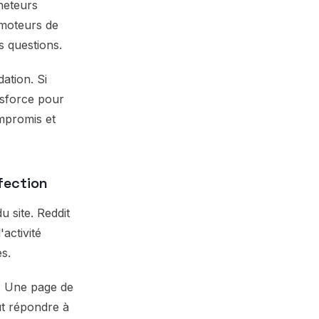
heteurs
 moteurs de
s questions.
ation. Si
esforce pour
ompromis et
fection
u site. Reddit
activité
es.
. Une page de
ut répondre à