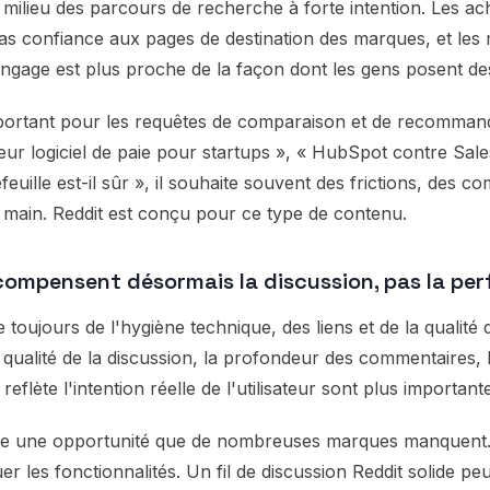
 milieu des parcours de recherche à forte intention. Les ac
nt pas confiance aux pages de destination des marques, et les
 langage est plus proche de la façon dont les gens posent de
mportant pour les requêtes de comparaison et de recommand
eur logiciel de paie pour startups », « HubSpot contre Sal
feuille est-il sûr », il souhaite souvent des frictions, des c
main. Reddit est conçu pour ce type de contenu.
écompensent désormais la discussion, pas la per
 toujours de l'hygiène technique, des liens et de la qualité d
qualité de la discussion, la profondeur des commentaires, l'
reflète l'intention réelle de l'utilisateur sont plus important
rée une opportunité que de nombreuses marques manquent
r les fonctionnalités. Un fil de discussion Reddit solide pe