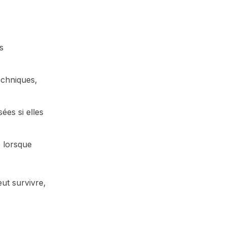
s
echniques,
ées si elles
e lorsque
ut survivre,