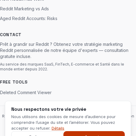
Reddit Marketing vs Ads
Aged Reddit Accounts: Risks
CONTACT
Prêt à grandir sur Reddit ? Obtenez votre stratégie marketing
Reddit personnalisée de notre équipe d'experts — consultation
gratuite incluse.
Au service des marques SaaS, FinTech, E-commerce et Santé dans le
monde entier depuis 2022.
FREE TOOLS
Deleted Comment Viewer
Nous respectons votre vie privée
RedditServices.com est une agence de marketing indépendante, non
Nous utilisons des cookies de mesure d’audience pour
affiliée à Reddit, Inc., ni approuvée ou sponsorisée par celle-ci. «
comprendre l’usage du site et l’améliorer. Vous pouvez
Reddit » et le logo Reddit sont des marques de Reddit, Inc.
accepter ou refuser.
Détails
Mentions légales