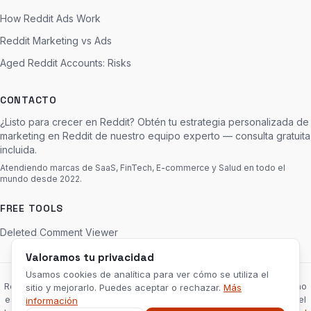
How Reddit Ads Work
Reddit Marketing vs Ads
Aged Reddit Accounts: Risks
CONTACTO
¿Listo para crecer en Reddit? Obtén tu estrategia personalizada de
marketing en Reddit de nuestro equipo experto — consulta gratuita
incluida.
Atendiendo marcas de SaaS, FinTech, E-commerce y Salud en todo el
mundo desde 2022.
FREE TOOLS
Deleted Comment Viewer
Valoramos tu privacidad
Usamos cookies de analítica para ver cómo se utiliza el
RedditServices.com es una agencia de marketing independiente y no
sitio y mejorarlo. Puedes aceptar o rechazar.
Más
está afiliada, respaldada ni patrocinada por Reddit, Inc. «Reddit» y el
información